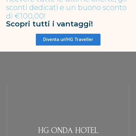
sconti dedicati e un buono sconto
di €100,00!
Scopri tutti i vantaggi!
Diventa un'HG Traveller
HG
ONDA HOTEL